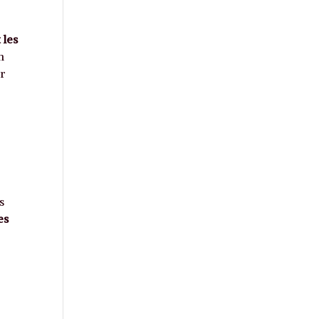
 les
n
ur
s
es
e