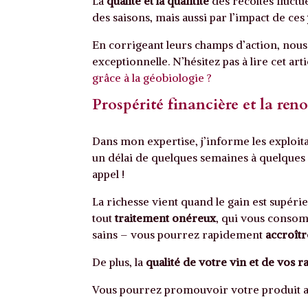
La
qualité et la quantité
des récoltes fluct
des saisons, mais aussi par l’impact de ces
En corrigeant leurs champs d’action, nou
exceptionnelle. N’hésitez pas à lire cet ar
grâce à la géobiologie ?
Prospérité financière et la r
Dans mon expertise, j’informe les exploita
un délai de quelques semaines à quelques mo
appel !
La richesse vient quand le gain est supérie
tout
traitement onéreux
, qui vous consom
sains – vous pourrez rapidement
accroît
De plus, la
qualité de votre vin et de vos r
Vous pourrez promouvoir votre produit a