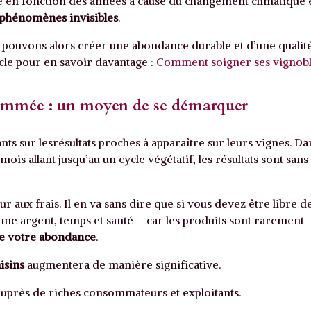
ue en fonction des années à cause du changement climatique 
phénomènes invisibles
.
s pouvons alors créer une abondance durable et d’une qualit
ticle pour en savoir davantage :
Comment soigner ses vignob
enommée : un moyen de se démarquer
nts sur lesrésultats proches à apparaître sur leurs vignes. Da
is allant jusqu’au un cycle végétatif, les résultats sont sans
ur aux frais. Il en va sans dire que si vous devez être libre d
me argent, temps et santé – car les produits sont rarement
re votre abondance
.
aisins
augmentera de manière significative.
uprès de riches consommateurs et exploitants.