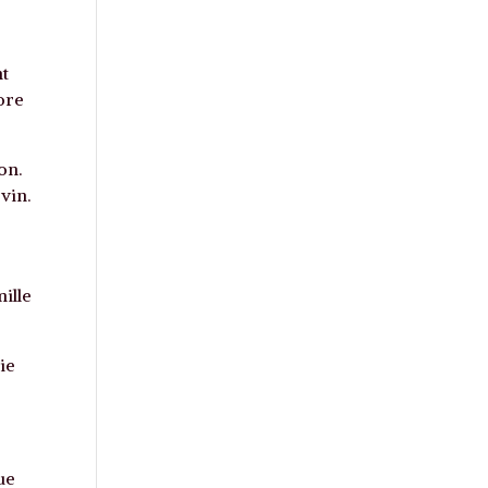
nt
ore
on.
vin.
mille
ie
ue