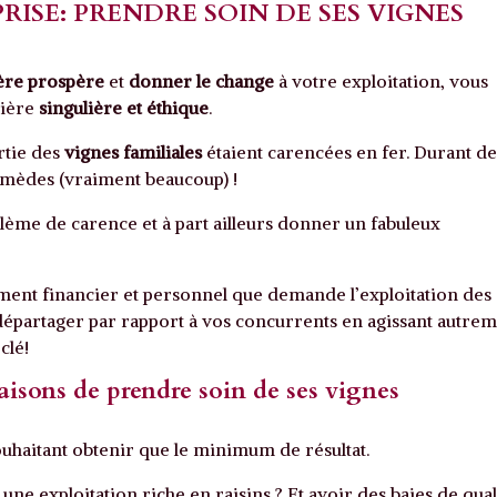
RISE: PRENDRE SOIN DE SES VIGNES
ère prospère
et
donner le change
à votre exploitation, vous
ière
singulière et éthique
.
artie des
vignes familiales
étaient carencées en fer. Durant de
emèdes (vraiment beaucoup) !
blème de carence et à part ailleurs donner un fabuleux
sement financier et personnel que demande l’exploitation des
s départager par rapport à vos concurrents en agissant autre
clé!
raisons de prendre soin de ses vignes
uhaitant obtenir que le minimum de résultat.
ne exploitation riche en raisins ? Et avoir des baies de qual