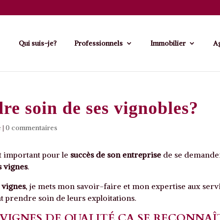
Qui suis-je?
Professionnels
Immobilier
Ag
re soin de ses vignobles?
e
|
0 commentaires
st important pour le
succès de son entreprise
de se demande
s vignes
.
 vignes
, je mets mon savoir-faire et mon expertise aux serv
nt prendre soin de leurs exploitations.
 VIGNES DE QUALITÉ ÇA SE RECONNAÎ