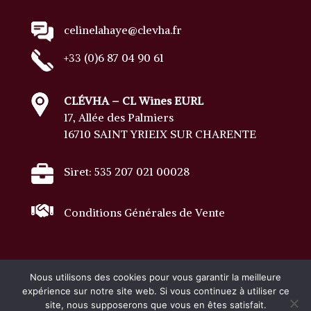
celinelahaye@clevha.fr
+33 (0)6 87 04 90 61
CLÉVHA – CL Wines EURL
17, Allée des Palmiers
16710 SAINT YRIEIX SUR CHARENTE
Siret: 535 207 021 00028
Conditions Générales de Vente
Nous utilisons des cookies pour vous garantir la meilleure
expérience sur notre site web. Si vous continuez à utiliser ce
Tous droits réservés · Copyright © 2023 Clevha
site, nous supposerons que vous en êtes satisfait.
·
mentions légales