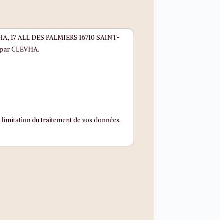
CLEVHA, 17 ALL DES PALMIERS 16710 SAINT-
e par CLEVHA.
 limitation du traitement de vos données.
ter:
celinelahaye@clevha.fr
ouvez adresser une réclamation à la CNIL.
toire de celles dont la fourniture est