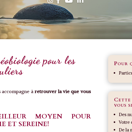
éobiologie pour les
Pour q
uliers
Partic
us accompagne à
retrouver la vie que vous
Cette
vous si
Des nu
EILLEUR MOYEN POUR
Votre 
E ET SEREINE!
De la 