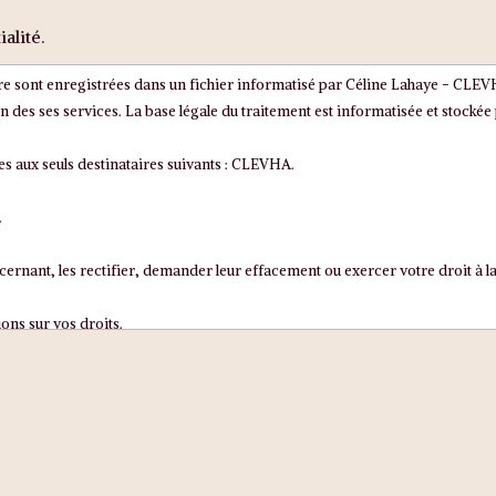
alité.
aire sont enregistrées dans un fichier informatisé par Céline Lahaye - 
s ses services. La base légale du traitement est informatisée et stocké
 aux seuls destinataires suivants : CLEVHA.
.
nant, les rectifier, demander leur effacement ou exercer votre droit à la
ions sur vos droits.
ion sur le traitement de vos données dans ce dispositif, vous pouvez contac
, que vos droits « Informatique et Libertés » ne sont pas respectés, vous p
te, par exemple via des astérisques, les données dont la fourniture est obliga