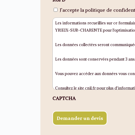
*
J’accepte la politique de confidenti
Les informations recueillies sur ce formul
YRIEIX-SUR-CHARENTE pour l'optimisation de
Les données collectées seront communiquées
Les données sont conservées pendant 3 ans
Vous pouvez accéder aux données vous concer
Consultez le site cnil.fr pour plus d’informat
CAPTCHA
Pour exercer ces droits ou pour toute quest
Si vous estimez, après nous avoir contactés
N.B : distinguer dans le formulaire de collec