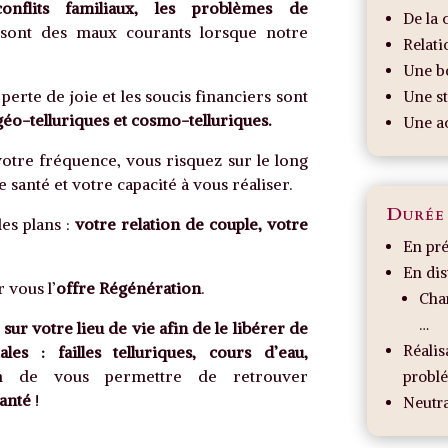
onflits familiaux, les problèmes de
De la 
ont des maux courants lorsque notre
Relati
Une b
perte de joie et les soucis financiers sont
Une st
o-telluriques et cosmo-telluriques.
Une ac
 votre fréquence, vous risquez sur le long
 santé et votre capacité à vous réaliser.
Durée
es plans :
votre relation de couple, votre
En pré
En dis
 vous l’
offre Régénération
.
Cha
…
sur votre lieu de vie afin de le libérer de
Réalis
es : failles telluriques, cours d’eau,
n de vous permettre de retrouver
probl
santé
!
Neutra