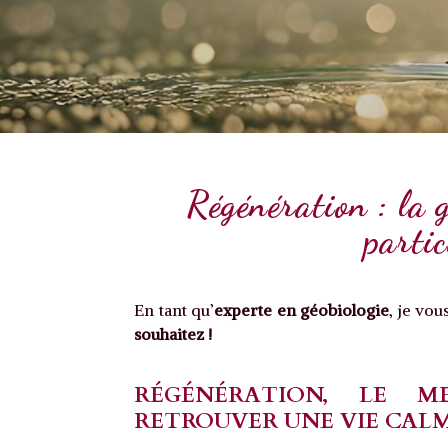
Régénération : la g
partic
En tant qu’
experte en géobiologie
, je vo
souhaitez !
RÉGÉNÉRATION, LE M
RETROUVER UNE VIE CALM