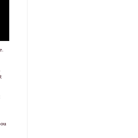
e.
à
R
t
 ou