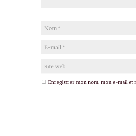
Enregistrer mon nom, mon e-mail et m
A
l
t
e