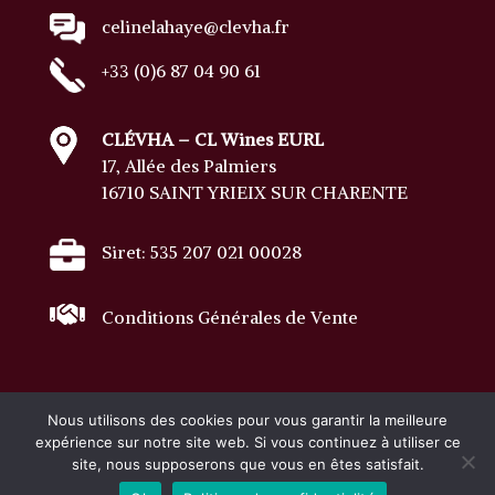
celinelahaye@clevha.fr
+33 (0)6 87 04 90 61
CLÉVHA – CL Wines EURL
17, Allée des Palmiers
16710 SAINT YRIEIX SUR CHARENTE
Siret: 535 207 021 00028
Conditions Générales de Vente
Nous utilisons des cookies pour vous garantir la meilleure
expérience sur notre site web. Si vous continuez à utiliser ce
Tous droits réservés · Copyright © 2023 Clevha
site, nous supposerons que vous en êtes satisfait.
·
mentions légales