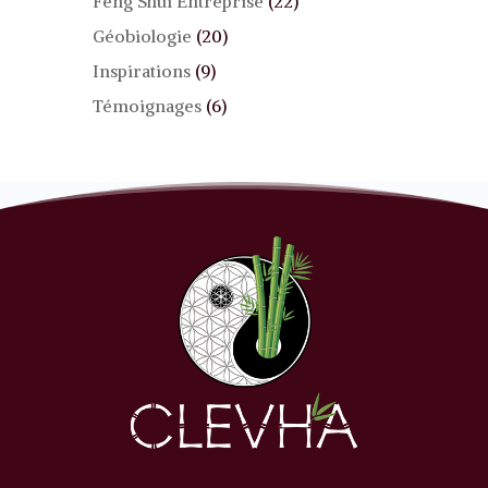
Feng Shui Entreprise
(22)
Géobiologie
(20)
Inspirations
(9)
Témoignages
(6)