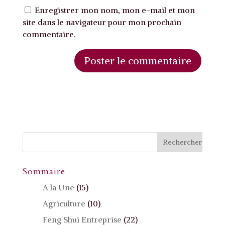
Enregistrer mon nom, mon e-mail et mon
site dans le navigateur pour mon prochain
commentaire.
A
l
t
e
r
n
a
t
Sommaire
i
A la Une
(15)
v
e
Agriculture
(10)
:
Feng Shui Entreprise
(22)