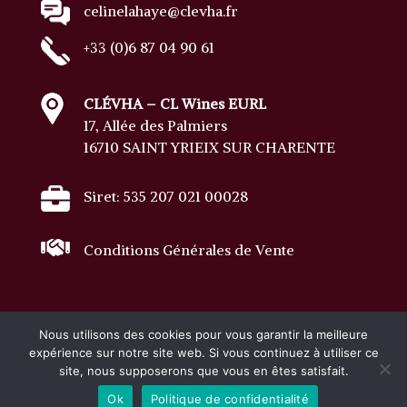
celinelahaye@clevha.fr
+33 (0)6 87 04 90 61
CLÉVHA – CL Wines EURL
17, Allée des Palmiers
16710 SAINT YRIEIX SUR CHARENTE
Siret: 535 207 021 00028
Conditions Générales de Vente
Nous utilisons des cookies pour vous garantir la meilleure
Tous droits réservés · Copyright © 2023 Clevha
expérience sur notre site web. Si vous continuez à utiliser ce
site, nous supposerons que vous en êtes satisfait.
·
mentions légales
Ok
Politique de confidentialité