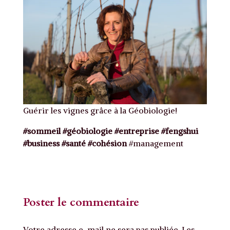
Guérir les vignes grâce à la Géobiologie!
#sommeil
#géobiologie
#entreprise
#fengshui
#business
#santé
#cohésion
#management
Poster le commentaire
Votre adresse e-mail ne sera pas publiée.
Les